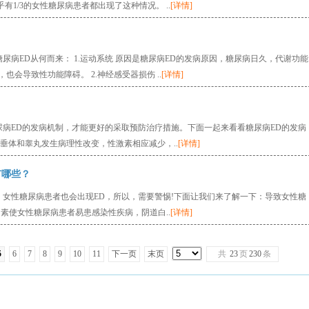
有1/3的女性糖尿病患者都出现了这种情况。 ..
[详情]
尿病ED从何而来： 1.运动系统 原因是糖尿病ED的发病原因，糖尿病日久，代谢功能
会导致性功能障碍。 2.神经感受器损伤 ..
[详情]
尿病ED的发病机制，才能更好的采取预防治疗措施。下面一起来看看糖尿病ED的发病
垂体和睾丸发生病理性改变，性激素相应减少，..
[详情]
有哪些？
 女性糖尿病患者也会出现ED，所以，需要警惕!下面让我们来了解一下：导致女性糖
因素使女性糖尿病患者易患感染性疾病，阴道白..
[详情]
5
6
7
8
9
10
11
下一页
末页
共
23
页
230
条