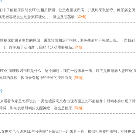
?
我们来了解糖尿病引发ED的相关原因，让患者重视疾病，并及时采取治疗。糖尿病之所
病患者容易发生动脉粥样硬化，一旦波及阴茎动..
[详情]
男性糖尿病患者生育的原因，采取预防和治疗措施，避免生命的不完整出现。下面我们
1、影响精子活动度 ：因精子活动需要胰岛..
[详情]
ED的病理原因到底是什么。这个问题，我们一起来看一看，以下是糖尿病人患ED的
元醇的沉积，因而会引起神经纤维的变性而失..
[详情]
？
们来看看专家是怎样说的： 男性糖尿病患者出现表面上的不射精并非射精本身出现了障
碍，影响发动射精的支配神经，这也是糖尿..
[详情]
？
么女糖友也会遭遇ED的侵害呢?下面我们一起来看一看：根据相关资料表明，女性糖尿