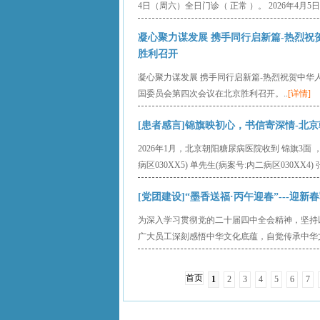
4日（周六）全日门诊（ 正常 ）。 2026年4月5日
凝心聚力谋发展 携手同行启新篇-热烈
胜利召开
凝心聚力谋发展 携手同行启新篇-热烈祝贺中
国委员会第四次会议在北京胜利召开。..
[详情]
[患者感言]锦旗映初心，书信寄深情-北京朝阳
2026年1月，北京朝阳糖尿病医院收到 锦旗3面 ， 
病区030XX5) 单先生(病案号:内二病区030XX4) 
[党团建设]“墨香送福·丙午迎春”---迎新春
为深入学习贯彻党的二十届四中全会精神，坚持
广大员工深刻感悟中华文化底蕴，自觉传承中华文
首页
1
2
3
4
5
6
7