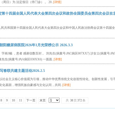
（周日）为 法定假日（停门诊） 。 20..
[详情]
祝贺第十四届全国人民代表大会第四次会议和政协全国委员会第四次会议在
华人民共和国第十四届全国人民代表大会第四次会议和中国人民政治协商会议第十四届全
糖尿病医院2026年1月光荣榜公示 2026.3.3
字画1幅 ，患者 感谢信数百封 。 刘先生(病案号:内C病区007XX7) 沙女士(病案号:内
张先生(病案号:内A病区030XX6) 一面面..
[详情]
写春联共建主题活动2026.2.5
以社会主义核心价值观为引领，推动中华优秀传统文化创造性转化、创新性发展，引
化基因，增强民族自豪感与文化认同，共同..
[详情]
8
9
10
11
下一页
末页
共
38
页
372
条