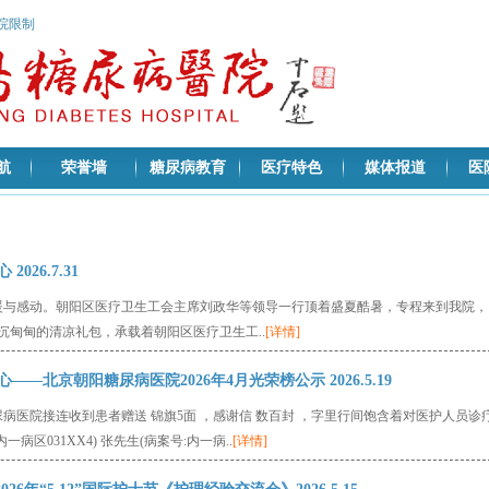
医院限制
航
荣誉墙
糖尿病教育
医疗特色
媒体报道
医
26.7.31
温暖与感动。朝阳区医疗卫生工会主席刘政华等领导一行顶着盛夏酷暑，专程来到我院，
甸甸的清凉礼包，承载着朝阳区医疗卫生工..
[详情]
—北京朝阳糖尿病医院2026年4月光荣榜公示 2026.5.19
尿病医院接连收到患者赠送 锦旗5面 ，感谢信 数百封 ，字里行间饱含着对医护人员诊
区031XX4) 张先生(病案号:内一病..
[详情]