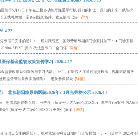
6年“5.12”国际护士节《护理经验交流会》2026.5.15
病医院于5月12日下午在三楼多功能厅隆重举行以 我们的护士，我们的未来：赋能护
长王执礼教授、常务副院长杨萍、党支部书记任..
[详情]
.4.22
年部分节假日安排的通知》，现对我院五一国际劳动节期间门诊安排如下： ● 门诊安排
2026年 5月2日(周六)为法定节日，全日停..
[详情]
保基金监管政策宣传学习 2026.4.17
医保基金监管政策系列宣传与学习活动。上午，在医院大厅通过海报展示、视频滚动播放、
用监督管理条例实施细则》，惠及参保群众..
[详情]
北京朝阳糖尿病医院2026年2-3月光荣榜公示 2026.4.1
9面，患者感谢信数百封。 张先生（病案号：内A病区031XX0） 李先生(病案号:内A病
崔先生(病案号:内二病区029XX2) 王先生(病案..
[详情]
分节假日安排的通知》，现对我院清明节日期间门诊安排如下： ● 门诊时间 2026年4