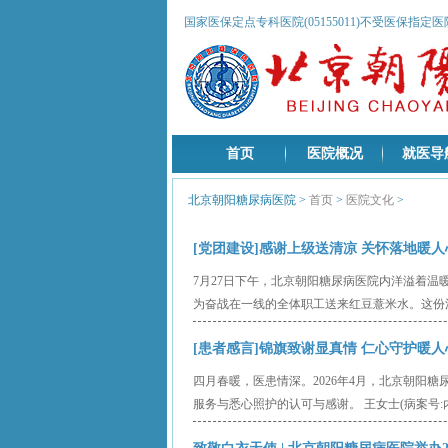
国家医保定点专科医院(05155011)不受医保指定
首页
医院概况
就医导
北京朝阳糖尿病医院
>
首页
>
医院文化
>
[党团建设]感谢上级送清凉 关怀落地暖人心 20
7月27日下午，北京朝阳糖尿病医院内洋溢着
为奋战在一线的全体职工送来红豆薏米水。这份沉
[患者感言]锦旗致谢显真情 仁心守护暖人心—
四月春暖，医患情深。2026年4月，北京朝阳糖
服务与悉心照护的认可与感谢。 王女士(病案号:内一病