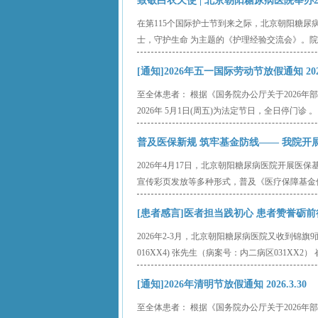
致敬白衣天使 | 北京朝阳糖尿病医院举办202
在第115个国际护士节到来之际，北京朝阳糖尿
士，守护生命 为主题的《护理经验交流会》。院
[通知]2026年五一国际劳动节放假通知 2026
至全体患者： 根据《国务院办公厅关于2026
2026年 5月1日(周五)为法定节日，全日停门诊 。 
普及医保新规 筑牢基金防线—— 我院开展医
2026年4月17日，北京朝阳糖尿病医院开展
宣传彩页发放等多种形式，普及《医疗保障基金使
[患者感言]医者担当践初心 患者赞誉砺前行—
2026年2-3月，北京朝阳糖尿病医院又收到锦旗
016XX4) 张先生（病案号：内二病区031XX2） 
[通知]2026年清明节放假通知 2026.3.30
至全体患者： 根据《国务院办公厅关于2026年部