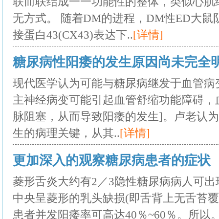
联而联结成一一功能性的整体，类似心肌
无方式。 随着DM的进程，DM性ED大鼠
接蛋白43(CX43)表达下..
[详情]
糖尿病性阳痿的发生原因尚未完全
现代医学认为可能与糖尿病继发于血管病
主神经病变可能引起血管舒缩功能障碍，
脉阻塞，从而导致阳痿的发生]。卢老认
生的病理关键，从其..
[详情]
更加深入的观察糖尿病患者的症状
菱形舌炎大约有2／3隐性糖尿病病人可
中央呈菱形的乳头缺损(即舌背上无舌苔覆
患者并发阳痿率可高达40％~60％。所