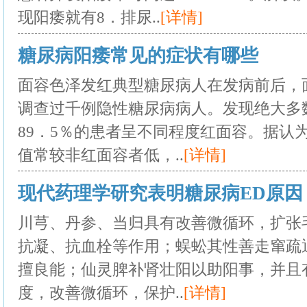
现阳痿就有8．排尿..
[详情]
糖尿病阳痿常见的症状有哪些
面容色泽发红典型糖尿病人在发病前后，
调查过千例隐性糖尿病病人。发现绝大多
89．5％的患者呈不同程度红面容。据认
值常较非红面容者低，..
[详情]
现代药理学研究表明糖尿病ED原因
川芎、丹参、当归具有改善微循环，扩张
抗凝、抗血栓等作用；蜈蚣其性善走窜疏
擅良能；仙灵脾补肾壮阳以助阳事，并且
度，改善微循环，保护..
[详情]