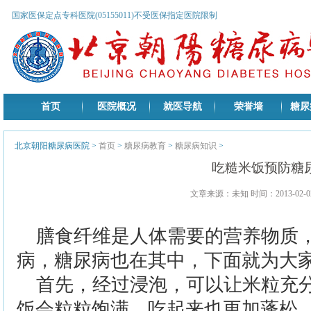
国家医保定点专科医院(05155011)不受医保指定医院限制
首页
医院概况
就医导航
荣誉墙
糖尿
北京朝阳糖尿病医院
>
首页
>
糖尿病教育
>
糖尿病知识
>
吃糙米饭预防糖
文章来源：未知 时间：2013-02-02
膳食纤维是人体需要的营养物质
病，糖尿病也在其中，下面就为大
首先，经过浸泡，可以让米粒充
饭会粒粒饱满，吃起来也更加蓬松