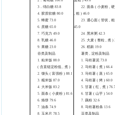
2．葡萄糖 100.0
蛋粗 ) 49.0
3．绵白糖 83.8
22. 面条 ( 小麦粉 , 硬
4. 胶质软糖 80.0
, 粗 ) 46.0
5. 蜂蜜 73.0
23. 通心面 ( 管状 , 粗
6. 蔗糖 65.0
45.0
7. 巧克力 49.0
24. 黑米粥 42.3
8. 乳糖 46.0
25. 大麦 ( 整粒 , 煮 ) 
9. 果糖 23.0
26. 稻麸 19.0
谷类及制品
薯类 , 淀粉及制品
1. 粘米饭 88.0
1. 马铃薯泥 73.0
( 含直链淀粉低 , 煮 )
2. 马铃薯 ( 煮 ) 66.4
2. 馒头 ( 富强粉 ) 88.1
3. 马铃薯 ( 蒸 ) 65.0
3. 糯米饭 87.0
4. 马铃薯 ( 烤 ) 60.0
4. 大米饭 83.2
5. 甘薯 ( 红 , 煮 ) 76.
5. 面条 ( 小麦粉 ) 81.6
6. 甘薯 ( 山芋 ) 54.0
6. 烙饼 79.6
7. 藕粉 32.6
7. 油条 74.9
8. 马铃薯粉条 13.6
8. 玉米片 78.5
豆类及制品