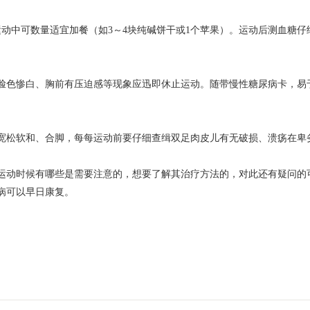
动中可数量适宜加餐（如3～4块纯碱饼干或1个苹果）。运动后测血糖仔
。
脸色惨白、胸前有压迫感等现象应迅即休止运动。随带慢性糖尿病卡，易
宽松软和、合脚，每每运动前要仔细查缉双足肉皮儿有无破损、溃疡在卑
运动时候有哪些是需要注意的，想要了解其治疗方法的，对此还有疑问的
病可以早日康复。
>>
如果您有更多问题
，请