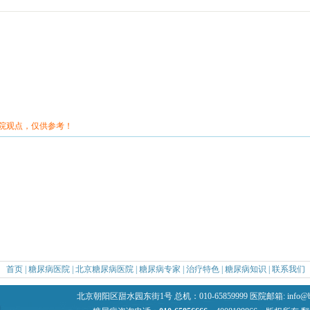
院观点，仅供参考！
首页
|
糖尿病医院
|
北京糖尿病医院
|
糖尿病专家
|
治疗特色
|
糖尿病知识
|
联系我们
阳区甜水园东街1号 总机：010-65859999 医院邮箱: info@bcd