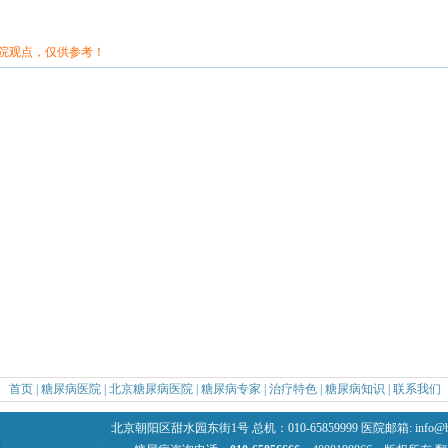
院观点，仅供参考！
首页
|
糖尿病医院
|
北京糖尿病医院
|
糖尿病专家
|
治疗特色
|
糖尿病知识
|
联系我们
阳区甜水园东街1号 总机：010-65859999 医院邮箱: info@bcd