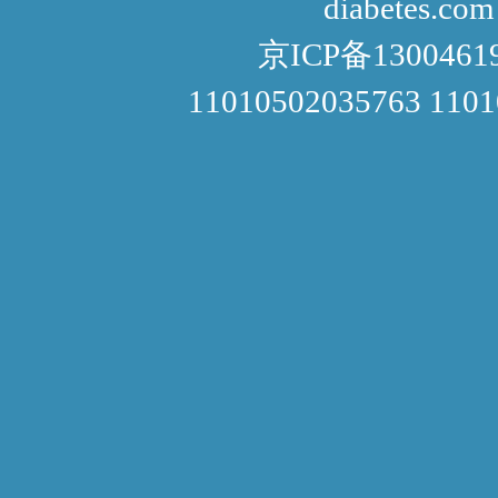
diabetes.com
京ICP备1300461
11010502035763 110